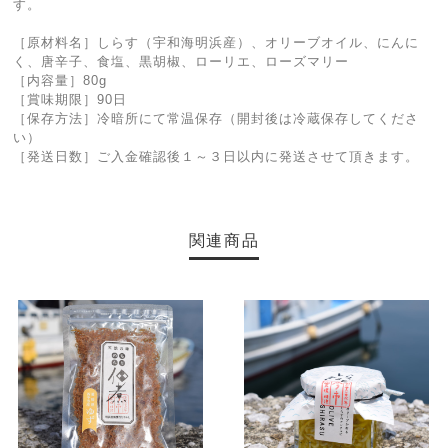
す。
［原材料名］しらす（宇和海明浜産）、オリーブオイル、にんに
く、唐辛子、食塩、黒胡椒、ローリエ、ローズマリー
［内容量］80g
［賞味期限］90日
［保存方法］冷暗所にて常温保存（開封後は冷蔵保存してくださ
い）
［発送日数］ご入金確認後１～３日以内に発送させて頂きます。
関連商品