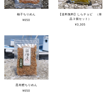
柚子ちりめん
【送料無料】しらチョビ （単
品３個セット）
¥650
¥3,305
昆布鰹ちりめん
¥650